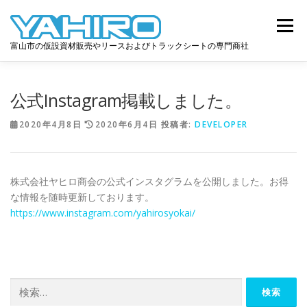
コ
ン
メニュ
テ
富山市の仮設資材販売やリースおよびトラックシートの専門商社
ン
ツ
へ
HOME
事業案内
会社案内
お知らせ
公式Instagram掲載しました。
ス
キ
2020年4月8日
2020年6月4日
投稿者:
DEVELOPER
ッ
お問い合わせ
プ
株式会社ヤヒロ商会の公式インスタグラムを公開しました。お得
な情報を随時更新しております。
https://www.instagram.com/yahirosyokai/
検
索: